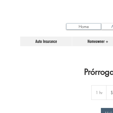
Home
Auto Insurance
Homeowner +
Prórrog
250
US
1 hr
1
$
dollar
h